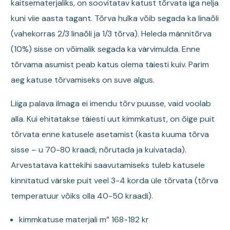
kaitsematerjaliks, on soovitatav katust tõrvata iga nelja
kuni viie aasta tagant. Tõrva hulka võib segada ka linaõli
(vahekorras 2/3 linaõli ja 1/3 tõrva). Heleda männitõrva
(10%) sisse on võimalik segada ka värvimulda. Enne
tõrvama asumist peab katus olema täiesti kuiv. Parim
aeg katuse tõrvamiseks on suve algus.
Liiga palava ilmaga ei imendu tõrv puusse, vaid voolab
alla. Kui ehitatakse täiesti uut kimmkatust, on õige puit
tõrvata enne katusele asetamist (kasta kuuma tõrva
sisse – u 70-80 kraadi, nõrutada ja kuivatada).
Arvestatava kattekihi saavutamiseks tuleb katusele
kinnitatud värske puit veel 3-4 korda üle tõrvata (tõrva
temperatuur võiks olla 40-50 kraadi).
kimmkatuse materjali m” 168-182 kr