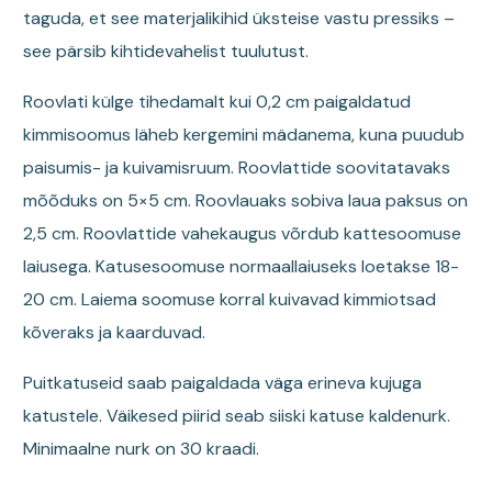
taguda, et see materjalikihid üksteise vastu pressiks –
see pärsib kihtidevahelist tuulutust.
Roovlati külge tihedamalt kui 0,2 cm paigaldatud
kimmisoomus läheb kergemini mädanema, kuna puudub
paisumis- ja kuivamisruum. Roovlattide soovitatavaks
mõõduks on 5×5 cm. Roovlauaks sobiva laua paksus on
2,5 cm. Roovlattide vahekaugus võrdub kattesoomuse
laiusega. Katusesoomuse normaallaiuseks loetakse 18-
20 cm. Laiema soomuse korral kuivavad kimmiotsad
kõveraks ja kaarduvad.
Puitkatuseid saab paigaldada väga erineva kujuga
katustele. Väikesed piirid seab siiski katuse kaldenurk.
Minimaalne nurk on 30 kraadi.