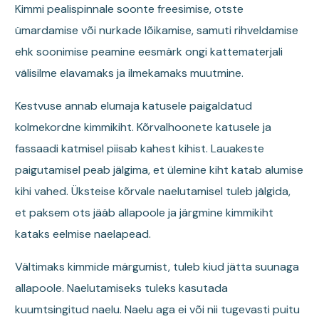
Kimmi pealispinnale soonte freesimise, otste
ümardamise või nurkade lõikamise, samuti rihveldamise
ehk soonimise peamine eesmärk ongi kattematerjali
välisilme elavamaks ja ilmekamaks muutmine.
Kestvuse annab elumaja katusele paigaldatud
kolmekordne kimmikiht. Kõrvalhoonete katusele ja
fassaadi katmisel piisab kahest kihist. Lauakeste
paigutamisel peab jälgima, et ülemine kiht katab alumise
kihi vahed. Üksteise kõrvale naelutamisel tuleb jälgida,
et paksem ots jääb allapoole ja järgmine kimmikiht
kataks eelmise naelapead.
Vältimaks kimmide märgumist, tuleb kiud jätta suunaga
allapoole. Naelutamiseks tuleks kasutada
kuumtsingitud naelu. Naelu aga ei või nii tugevasti puitu