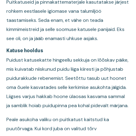
Puitkatuseid ja pinnakattematerjale kasutatakse järjest
rohkem eestlasele igiomase vana talumiljöö
taastamiseks. Seda enam, et vähe on teada
kimmimeistreid ja selle soomuse katusele panijaid. Eks
see oli, on ja jääb enamasti uhkuse asjaks.
Katuse hooldus
Puidust katusekatte hingeellu sekkuja on lõõskav päike,
mis kuivatab niiskunud puidu liiga kiiresti ja põhjustab
puidurakkude rebenemist. Seetõttu tasub uut hoonet
oma õuele kasvatades selle kerkimise asukohta jälgida.
Liigses varjus hakkab hoone ülaosas kasvama sammal
ja samblik hoiab puidupinna pea kohal pidevalt märjana.
Peale asukoha valiku on puitkatust kaitstud ka
puutõrvaga. Kui kord juba on valitud tõrv