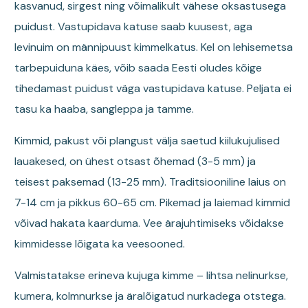
kasvanud, sirgest ning võimalikult vähese oksastusega
puidust. Vastupidava katuse saab kuusest, aga
levinuim on männipuust kimmelkatus. Kel on lehisemetsa
tarbepuiduna käes, võib saada Eesti oludes kõige
tihedamast puidust väga vastupidava katuse. Peljata ei
tasu ka haaba, sangleppa ja tamme.
Kimmid, pakust või plangust välja saetud kiilukujulised
lauakesed, on ühest otsast õhemad (3-5 mm) ja
teisest paksemad (13-25 mm). Traditsiooniline laius on
7-14 cm ja pikkus 60-65 cm. Pikemad ja laiemad kimmid
võivad hakata kaarduma. Vee ärajuhtimiseks võidakse
kimmidesse lõigata ka veesooned.
Valmistatakse erineva kujuga kimme – lihtsa nelinurkse,
kumera, kolmnurkse ja äralõigatud nurkadega otstega.