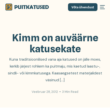
Võta ühendust
Kimm on auväärne
katusekate
Kuna traditsioonilised vana aja katused on jälle moes,
kerkib järjest rohkem ka puitmaju, mis kaetud laastu-,
sindli- või kimmkatusega. Kaasaegsetest materjalidest
väsinud […]
Veebruar 28, 2012
3 Min Read