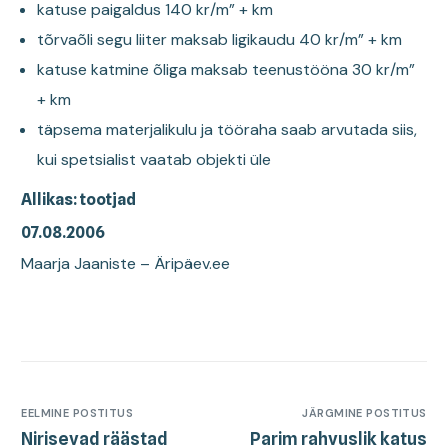
katuse paigaldus 140 kr/m” + km
tõrvaõli segu liiter maksab ligikaudu 40 kr/m” + km
katuse katmine õliga maksab teenustööna 30 kr/m”
+ km
täpsema materjalikulu ja tööraha saab arvutada siis,
kui spetsialist vaatab objekti üle
Allikas: tootjad
07.08.2006
Maarja Jaaniste – Äripäev.ee
EELMINE POSTITUS
JÄRGMINE POSTITUS
Nirisevad räästad
Parim rahvuslik katus