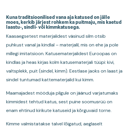
Kuna traditsioonilised vana aja katused on jälle
moes, kerkib järjest rohkem ka puitmaju, mis kaetud
laastu-, sindli- või kimmkatusega.
Kaasaegsetest materjalidest väsinud silm otsib
puhkust vanal ja kindlal – materjalil, mis on ehe ja pole
millegi imitatsioon. Katusematerjalidest Euroopas on
kindlas ja heas kirjas kolm katusematerjali tüüpi: kivi,
valtsplekk, puit (sindel, kimm). Eestlase jaoks on laast ja
sindel tuntumad kattematerjalid kui kimm.
Maamajadest mööduja pilgule on jäänud varjatumaks
kimmidest tehtud katus, sest puine soomusrüü on
enam ehtinud kirikute katuseid ja kõrguvaid torne.
Kimme valmistatakse talvel lõigatud, aeglaselt