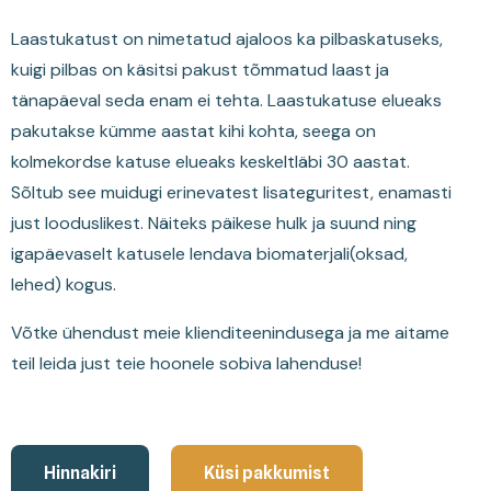
Laastukatust on nimetatud ajaloos ka pilbaskatuseks,
kuigi pilbas on käsitsi pakust tõmmatud laast ja
tänapäeval seda enam ei tehta.
Laastukatuse elueaks
pakutakse kümme aastat kihi kohta, seega on
kolmekordse katuse elueaks keskeltläbi 30 aastat.
Sõltub see muidugi erinevatest lisateguritest, enamasti
just looduslikest. Näiteks päikese hulk ja suund ning
igapäevaselt katusele lendava biomaterjali(oksad,
lehed) kogus.
Võtke ühendust meie klienditeenindusega ja me aitame
teil leida just teie hoonele sobiva lahenduse!
Hinnakiri
Küsi pakkumist