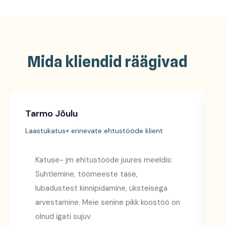
Mida kliendid räägivad
Tarmo Jõulu
H
Laastukatus+ erinevate ehtustööde klient
L
Katuse- jm ehitustööde juures meeldis:
Suhtlemine, töömeeste tase,
lubadustest kinnipidamine, üksteisega
arvestamine. Meie senine pikk koostöö on
olnud igati sujuv