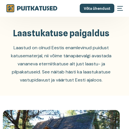
Võta ühendust
Laastukatuse paigaldus
Laastud on olnud Eestis enamlevinud puidust
katusematerjal, nii võime tänapäevalgi avastada
vananeva eterniitkatuse alt just laastu- ja
pilpakatuseid.
See näitab hästi ka laastukatuse
vastupidavust ja väärtust Eesti ajaloos.