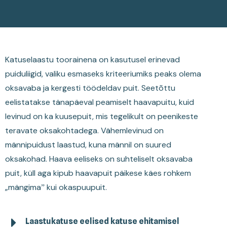
Katuselaastu toorainena on kasutusel erinevad
puiduliigid, valiku esmaseks kriteeriumiks peaks olema
oksavaba ja kergesti töödeldav puit. Seetõttu
eelistatakse tänapäeval peamiselt haavapuitu, kuid
levinud on ka kuusepuit, mis tegelikult on peenikeste
teravate oksakohtadega. Vähemlevinud on
männipuidust laastud, kuna männil on suured
oksakohad. Haava eeliseks on suhteliselt oksavaba
puit, küll aga kipub haavapuit päikese käes rohkem
„mängimaˮ kui okaspuupuit.
Laastukatuse eelised katuse ehitamisel