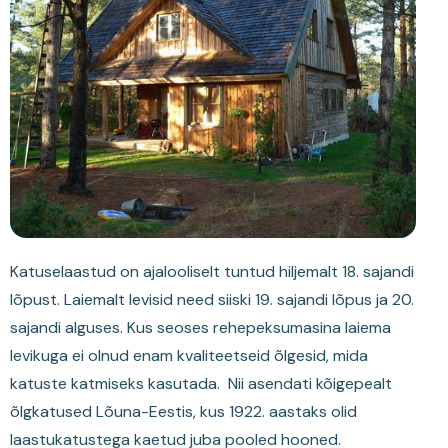
Katuselaastud on ajalooliselt tuntud hiljemalt 18. sajandi
lõpust. Laiemalt levisid need siiski 19. sajandi lõpus ja 20.
sajandi alguses. Kus seoses rehepeksumasina laiema
levikuga ei olnud enam kvaliteetseid õlgesid, mida
katuste katmiseks kasutada. Nii asendati kõigepealt
õlgkatused Lõuna-Eestis, kus 1922. aastaks olid
laastukatustega kaetud juba pooled hooned.