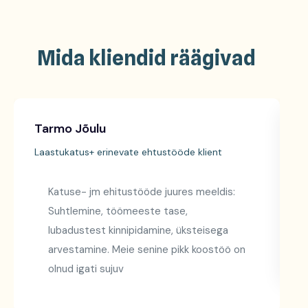
Mida kliendid räägivad
Tarmo Jõulu
H
Laastukatus+ erinevate ehtustööde klient
L
Katuse- jm ehitustööde juures meeldis:
Suhtlemine, töömeeste tase,
lubadustest kinnipidamine, üksteisega
arvestamine. Meie senine pikk koostöö on
olnud igati sujuv