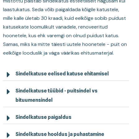
mistõttu paistab sindelkatus esteetiliselt nägusam kui
laastukatus. Seda võib paigaldada kõigile katustele,
mille kalle ületab 30 kraadi, kuid eelkõige sobib puidust
katusekate loomulikult vanadele, renoveeritud
hoonetele, kus ehk varemgi on olnud puidust katus.
Samas, miks ka mitte täiesti uutele hoonetele − puit on
eelkõige looduslik ja väga väärikas ehitusmaterjal.
Sindelkatuse eelised katuse ehitamisel
Sindelkatuse tüübid - puitsindel vs
bituumensindel
Sindelkatuse paigaldus
Sindelkatuse hooldus ja puhastamine