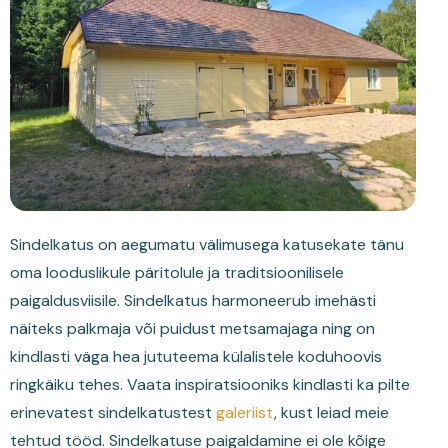
Sindelkatus on aegumatu välimusega katusekate tänu
oma looduslikule päritolule ja traditsioonilisele
paigaldusviisile. Sindelkatus harmoneerub imehästi
näiteks palkmaja või puidust metsamajaga ning on
kindlasti väga hea jututeema külalistele koduhoovis
ringkäiku tehes. Vaata inspiratsiooniks kindlasti ka pilte
erinevatest sindelkatustest
galeriist
, kust leiad meie
tehtud tööd. Sindelkatuse paigaldamine ei ole kõige