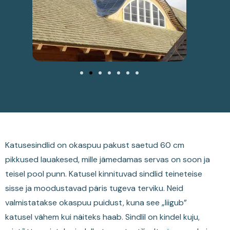
Katusesindlid on okaspuu pakust saetud 60 cm
pikkused lauakesed, mille jämedamas servas on soon ja
teisel pool punn. Katusel kinnituvad sindlid teineteise
sisse ja moodustavad päris tugeva terviku. Neid
valmistatakse okaspuu puidust, kuna see „liigub”
katusel vähem kui näiteks haab. Sindlil on kindel kuju,