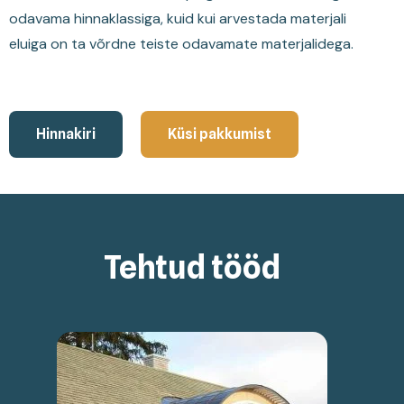
odavama hinnaklassiga, kuid kui arvestada materjali
eluiga on ta võrdne teiste odavamate materjalidega.
Hinnakiri
Küsi pakkumist
Tehtud tööd