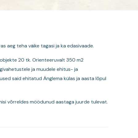
as aeg teha väike tagasi ja ka edasivaade.
d objekte 20 tk. Orienteeruvalt 350 m2
lgivahetustele ja muudele ehitus- ja
tused said ehitatud Änglema külas ja aasta lõpul
isi võrreldes möödunud aastaga juurde tulevat.