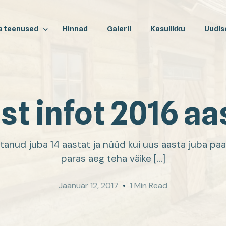
a teenused
Hinnad
Galerii
Kasulikku
Uudis
tused
st infot 2016 aa
atused
atused
used
tanud juba 14 aastat ja nüüd kui uus aasta juba paa
paras aeg teha väike […]
renoveerimine
hetus
Jaanuar 12, 2017
1 Min Read
a renoveerimine
tõrvamine