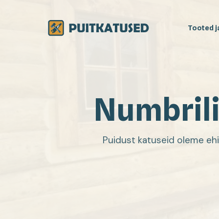
Tooted j
Kimmka
Numbrili
Sindelk
Laastuk
Laudkat
Puidust katuseid oleme ehi
Katuse 
Palgiva
Palkmaj
Katuse 