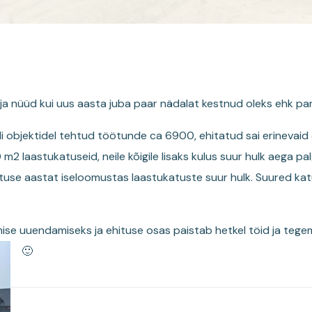
ja nüüd kui uus aasta juba paar nädalat kestnud oleks ehk par
tuli objektidel tehtud töötunde ca 6900, ehitatud sai erinevai
2 laastukatuseid, neile kõigile lisaks kulus suur hulk aega pa
katuse aastat iseloomustas laastukatuste suur hulk. Suured ka
e uuendamiseks ja ehituse osas paistab hetkel töid ja tegem
🙂