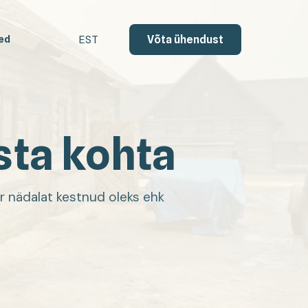
EST
Võta ühendust
ed
sta kohta
r nädalat kestnud oleks ehk